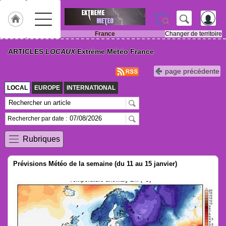
France
Changer de territoire
Accueil
ARTICLES
LOCAUX
Extrême Météo France
Météo
page précédente
des
régions
LOCAL
EUROPE
INTERNATIONAL
Gazette
Rechercher par date :
Vidéos
Rubriques
Prévisions Météo de la semaine (du 11 au 15 janvier)