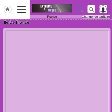
France
Changer de territoire
Ile-De-France
Accueil
Météo
des
régions
Gazette
Vidéos