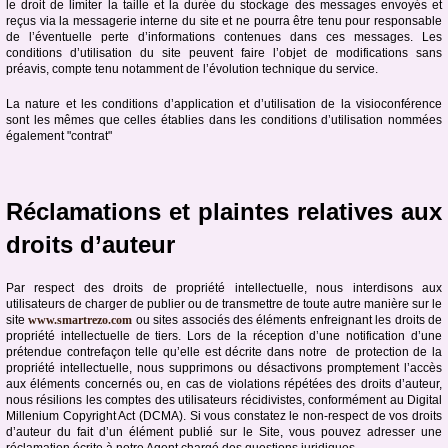
le droit de limiter la taille et la durée du stockage des messages envoyés et
reçus via la messagerie interne du site et ne pourra être tenu pour responsable
de l’éventuelle perte d’informations contenues dans ces messages. Les
conditions d’utilisation du site peuvent faire l’objet de modifications sans
préavis, compte tenu notamment de l’évolution technique du service.
La nature et les conditions d’application et d’utilisation de la visioconférence
sont les mêmes que celles établies dans les conditions d’utilisation nommées
également "contrat"
Réclamations et plaintes relatives aux
droits d’auteur
Par respect des droits de propriété intellectuelle, nous interdisons aux
utilisateurs de charger de publier ou de transmettre de toute autre manière sur le
site
www.smartrezo.com
ou sites associés des éléments enfreignant les droits de
propriété intellectuelle de tiers. Lors de la réception d’une notification d’une
prétendue contrefaçon telle qu’elle est décrite dans notre de protection de la
propriété intellectuelle, nous supprimons ou désactivons promptement l’accès
aux éléments concernés ou, en cas de violations répétées des droits d’auteur,
nous résilions les comptes des utilisateurs récidivistes, conformément au Digital
Millenium Copyright Act (DCMA). Si vous constatez le non-respect de vos droits
d’auteur du fait d’un élément publié sur le Site, vous pouvez adresser une
réclamation écrite à notre Agent chargé des questions juridiques.