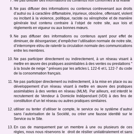
Ne pas diffuser des informations ou contenus non conformes à la réalité
Ne pas diffuser des informations ou contenus contrevenant aux droits
d’autrui ou à caractère diffamatoire, injurieux, obscène, offensant, violent
ou incitant à la violence, politique, raciste ou xénophobe et de manière
générale tout contenu contraire à l’objet de notre site, aux lois et
règlements en vigueur ou aux bonnes mœurs.
Ne pas diffuser des informations ou contenus ayant pour effet de
diminuer, de désorganiser, d’empêcher l’utilisation normale de notre site,
d’interrompre et/ou de ralentir la circulation normale des communications
entre les membres.
Ne pas participer directement ou indirectement, à un réseau visant à
mettre en œuvre des pratiques assimilables à des ventes ou prestations "
à la boule de neige " prévues par les articles L 122-6 et L 122-7 du code
de la consommation français.
Ne pas participer directement ou indirectement, à la mise en place ou au
développement d’un réseau visant à mettre en œuvre des pratiques
assimilables à des ventes en réseau (MLM). Par ailleurs, est interdit le
recrutement de Vendeur à Domicile Indépendant (VDI) à des fins de
constitution d’un tel réseau ou autres pratiques similaires.
utiliser ou tenter d’utiliser le compte, le service ou le système d’autrui
sans l’autorisation de la Société, ou créer une fausse identité sur le
Service ou le Site.
En cas de manquement par un membre à une ou plusieurs de ces
règles, nous nous réservons le droit de résilier unilatéralement et sans