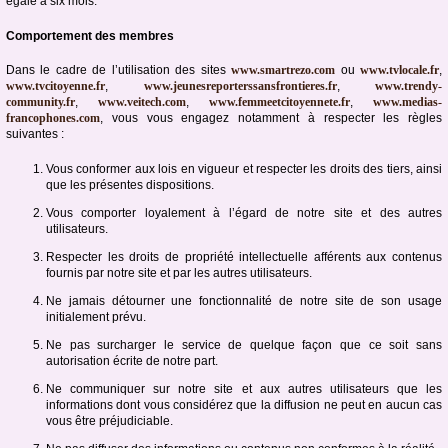
égale à six mois.
Comportement des membres
Dans le cadre de l’utilisation des sites
www.smartrezo.com
ou
www.tvlocale.fr
,
www.tvcitoyenne.fr
,
www.jeunesreporterssansfrontieres.fr
,
www.trendy-
community.fr
,
www.veitech.com
,
www.femmeetcitoyennete.fr
,
www.medias-
francophones.com
, vous vous engagez notamment à respecter les règles
suivantes :
Vous conformer aux lois en vigueur et respecter les droits des tiers, ainsi
que les présentes dispositions.
Vous comporter loyalement à l’égard de notre site et des autres
utilisateurs.
Respecter les droits de propriété intellectuelle afférents aux contenus
fournis par notre site et par les autres utilisateurs.
Ne jamais détourner une fonctionnalité de notre site de son usage
initialement prévu.
Ne pas surcharger le service de quelque façon que ce soit sans
autorisation écrite de notre part.
Ne communiquer sur notre site et aux autres utilisateurs que les
informations dont vous considérez que la diffusion ne peut en aucun cas
vous être préjudiciable.