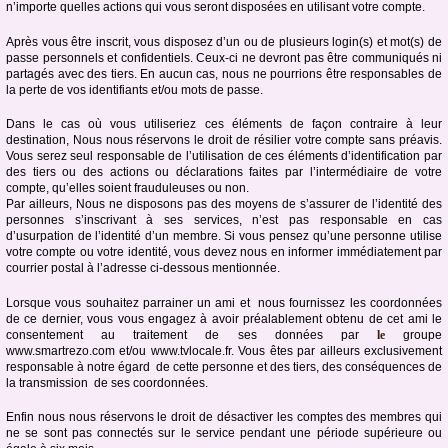
n’importe quelles actions qui vous seront disposées en utilisant votre compte.
Après vous être inscrit, vous disposez d’un ou de plusieurs login(s) et mot(s) de
passe personnels et confidentiels. Ceux-ci ne devront pas être communiqués ni
partagés avec des tiers. En aucun cas, nous ne pourrions être responsables de
la perte de vos identifiants et/ou mots de passe.
Dans le cas où vous utiliseriez ces éléments de façon contraire à leur
destination, Nous nous réservons le droit de résilier votre compte sans préavis.
Vous serez seul responsable de l’utilisation de ces éléments d’identification par
des tiers ou des actions ou déclarations faites par l’intermédiaire de votre
compte, qu’elles soient frauduleuses ou non.
Par ailleurs, Nous ne disposons pas des moyens de s’assurer de l’identité des
personnes s’inscrivant à ses services, n’est pas responsable en cas
d’usurpation de l’identité d’un membre. Si vous pensez qu’une personne utilise
votre compte ou votre identité, vous devez nous en informer immédiatement par
courrier postal à l’adresse ci-dessous mentionnée.
Lorsque vous souhaitez parrainer un ami et nous fournissez les coordonnées
de ce dernier, vous vous engagez à avoir préalablement obtenu de cet ami le
consentement au traitement de ses données par
le
groupe
www.smartrezo.com et/ou www.tvlocale.fr. Vous êtes par ailleurs exclusivement
responsable à notre égard de cette personne et des tiers, des conséquences de
la transmission de ses coordonnées.
Enfin nous nous réservons le droit de désactiver les comptes des membres qui
ne se sont pas connectés sur le service pendant une période supérieure ou