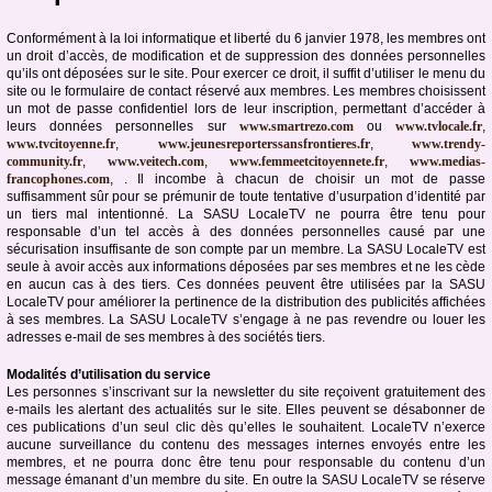
Conformément à la loi informatique et liberté du 6 janvier 1978, les membres ont
un droit d’accès, de modification et de suppression des données personnelles
qu’ils ont déposées sur le site. Pour exercer ce droit, il suffit d’utiliser le menu du
site ou le formulaire de contact réservé aux membres. Les membres choisissent
un mot de passe confidentiel lors de leur inscription, permettant d’accéder à
leurs données personnelles sur
www.smartrezo.com
ou
www.tvlocale.fr
,
www.tvcitoyenne.fr
,
www.jeunesreporterssansfrontieres.fr
,
www.trendy-
community.fr
,
www.veitech.com
,
www.femmeetcitoyennete.fr
,
www.medias-
francophones.com
, . Il incombe à chacun de choisir un mot de passe
suffisamment sûr pour se prémunir de toute tentative d’usurpation d’identité par
un tiers mal intentionné. La SASU LocaleTV ne pourra être tenu pour
responsable d’un tel accès à des données personnelles causé par une
sécurisation insuffisante de son compte par un membre. La SASU LocaleTV est
seule à avoir accès aux informations déposées par ses membres et ne les cède
en aucun cas à des tiers. Ces données peuvent être utilisées par la SASU
LocaleTV pour améliorer la pertinence de la distribution des publicités affichées
à ses membres. La SASU LocaleTV s’engage à ne pas revendre ou louer les
adresses e-mail de ses membres à des sociétés tiers.
Modalités d’utilisation du service
Les personnes s’inscrivant sur la newsletter du site reçoivent gratuitement des
e-mails les alertant des actualités sur le site. Elles peuvent se désabonner de
ces publications d’un seul clic dès qu’elles le souhaitent. LocaleTV n’exerce
aucune surveillance du contenu des messages internes envoyés entre les
membres, et ne pourra donc être tenu pour responsable du contenu d’un
message émanant d’un membre du site. En outre la SASU LocaleTV se réserve