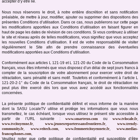
accepter d’y être lié.
Nous nous réservons le droit, à notre entière discrétion et sans notification
préalable, de mettre à jour, modifier, ajouter ou supprimer des dispositions des
présentes Conditions d’utilisation. Dans ce cas, nous publierons sur cette page
les modifications apportées aux Conditions d’utilisation en faisant figurer en
haut de page les dates de révision de ces conditions. Si vous continuez à utiliser
le site et réseau après de telles modifications, vous signifiez que vous acceptez
les nouvelles Conditions d’utilisation. Il est de votre responsabilité de visiter
régulièrement le Site afin de prendre connaissance des éventuelles
modifications apportées aux Conditions d’utilisation.
Conformément aux articles L 121-19 et L 121-20 du Code de la Consommation
français, vous êtes informés que vous disposez d’un délai de sept jours francs à
compter de la souscription de votre abonnement pour exercer votre droit de
rétractation, sans pénalité et sans motif. Toutefois et conformément à l’article L
121-20-2-1° du Code de la Consommation français, le droit de rétractation ne
peut plus être exercé dès lors que vous avez accédé aux fonctionnalités
concernées.
La présente politique de confidentialité définit et vous informe de la manière
dont la SASU LocaleTV utilise et protège les informations que vous nous
transmettez, le cas échéant, lorsque vous utilisez le présent site accessible à
partir de l’URL suivante :
www.smartrezo.com
ou
www.tvlocale.fr
,
www.tvcitoyenne.fr
,
www.jeunesreporterssansfrontieres.fr
,
www.trendy-
community.fr
,
www.veitech.com
,
www.femmeetcitoyennete.fr
,
www.medias-
francophones.com
,
Veuillez noter que cette politique de confidentialité est susceptible d’être