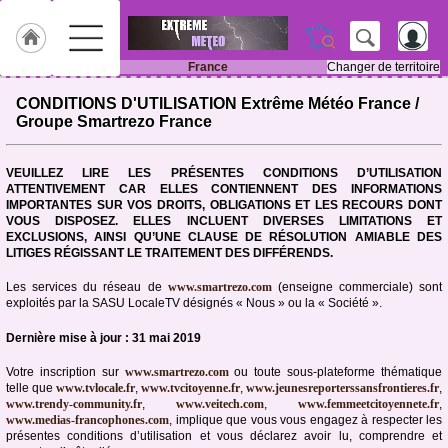
France
Changer de territoire
Accueil
CONDITIONS D'UTILISATION Extrême Météo France /
Groupe Smartrezo France
Météo
des
régions
VEUILLEZ LIRE LES PRÉSENTES CONDITIONS D’UTILISATION
ATTENTIVEMENT CAR ELLES CONTIENNENT DES INFORMATIONS
Gazette
IMPORTANTES SUR VOS DROITS, OBLIGATIONS ET LES RECOURS DONT
VOUS DISPOSEZ. ELLES INCLUENT DIVERSES LIMITATIONS ET
EXCLUSIONS, AINSI QU’UNE CLAUSE DE RÉSOLUTION AMIABLE DES
Vidéos
LITIGES RÉGISSANT LE TRAITEMENT DES DIFFÉRENDS.
Les services du réseau de
www.smartrezo.com
(enseigne commerciale) sont
exploités par la SASU LocaleTV désignés « Nous » ou la « Société ».
Dernière mise à jour : 31 mai 2019
Votre inscription sur
www.smartrezo.com
ou toute sous-plateforme thématique
telle que
www.tvlocale.fr
,
www.tvcitoyenne.fr
,
www.jeunesreporterssansfrontieres.fr
,
www.trendy-community.fr
,
www.veitech.com
,
www.femmeetcitoyennete.fr
,
www.medias-francophones.com
, implique que vous vous engagez à respecter les
présentes conditions d’utilisation et vous déclarez avoir lu, comprendre et