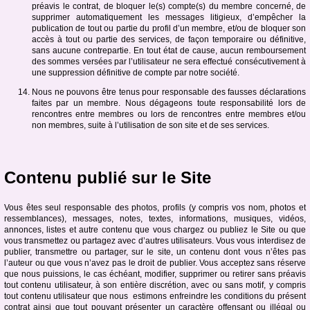
préavis le contrat, de bloquer le(s) compte(s) du membre concerné, de
supprimer automatiquement les messages litigieux, d’empêcher la
publication de tout ou partie du profil d’un membre, et/ou de bloquer son
accès à tout ou partie des services, de façon temporaire ou définitive,
sans aucune contrepartie. En tout état de cause, aucun remboursement
des sommes versées par l’utilisateur ne sera effectué consécutivement à
une suppression définitive de compte par notre société.
Nous ne pouvons être tenus pour responsable des fausses déclarations
faites par un membre. Nous dégageons toute responsabilité lors de
rencontres entre membres ou lors de rencontres entre membres et/ou
non membres, suite à l’utilisation de son site et de ses services.
Contenu publié sur le Site
Vous êtes seul responsable des photos, profils (y compris vos nom, photos et
ressemblances), messages, notes, textes, informations, musiques, vidéos,
annonces, listes et autre contenu que vous chargez ou publiez le Site ou que
vous transmettez ou partagez avec d’autres utilisateurs. Vous vous interdisez de
publier, transmettre ou partager, sur le site, un contenu dont vous n’êtes pas
l’auteur ou que vous n’avez pas le droit de publier. Vous acceptez sans réserve
que nous puissions, le cas échéant, modifier, supprimer ou retirer sans préavis
tout contenu utilisateur, à son entière discrétion, avec ou sans motif, y compris
tout contenu utilisateur que nous estimons enfreindre les conditions du présent
contrat ainsi que tout pouvant présenter un caractère offensant ou illégal ou