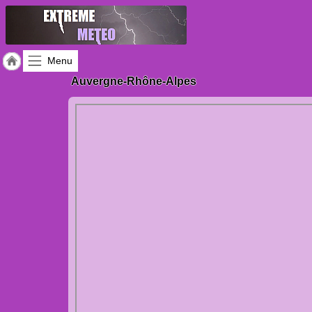
Menu
Auvergne-Rhône-Alpes
Accueil
Météo
des
régions
Gazette
Vidéos