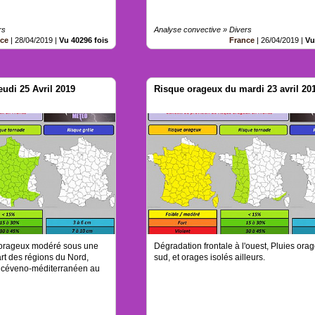
rs
Analyse convective » Divers
nce
|
28/04/2019
|
Vu 40296 fois
France
|
26/04/2019
|
Vu
udi 25 Avril 2019
Risque orageux du mardi 23 avril 20
e orageux modéré sous une
Dégradation frontale à l'ouest, Pluies or
part des régions du Nord,
sud, et orages isolés ailleurs.
 céveno-méditerranéen au