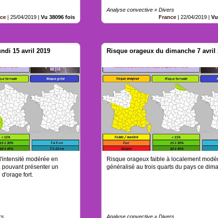
Analyse convective » Divers
nce
|
25/04/2019
|
Vu 38096 fois
France
|
22/04/2019
|
Vu
ndi 15 avril 2019
Risque orageux du dimanche 7 avril
'intensité modérée en
Risque orageux faible à localement modér
, pouvant présenter un
généralisé au trois quarts du pays ce dim
l d'orage fort.
rs
Analyse convective » Divers