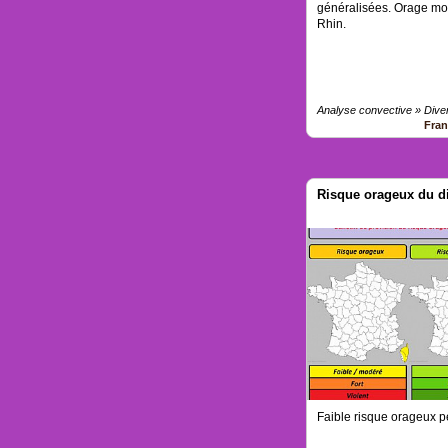
généralisées. Orage mod
Rhin.
Analyse convective » Dive
Fra
Risque orageux du d
Faible risque orageux pe