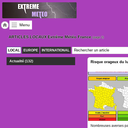
Menu
Accueil
ARTICLES
LOCAUX
Extrême Météo France
(page 2)
Météo
des
LOCAL
EUROPE
INTERNATIONAL
régions
Actualité (132)
Risque orageux du l
Gazette
Vidéos
Nombreuses averses parf