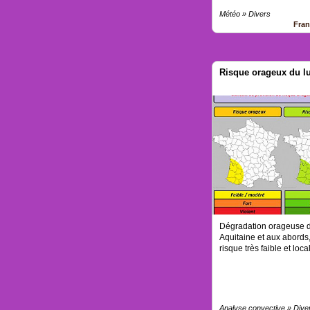
Météo » Divers
Fra
Risque orageux du lu
Dégradation orageuse d
Aquitaine et aux abords
risque très faible et loca
Analyse convective » Dive