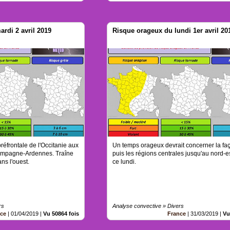
rdi 2 avril 2019
Risque orageux du lundi 1er avril 20
éfrontale de l'Occitanie aux
Un temps orageux devrait concerner la fa
ampagne-Ardennes. Traîne
puis les régions centrales jusqu'au nord-e
ans l'ouest.
ce lundi.
rs
Analyse convective » Divers
nce
|
01/04/2019
|
Vu 50864 fois
France
|
31/03/2019
|
Vu