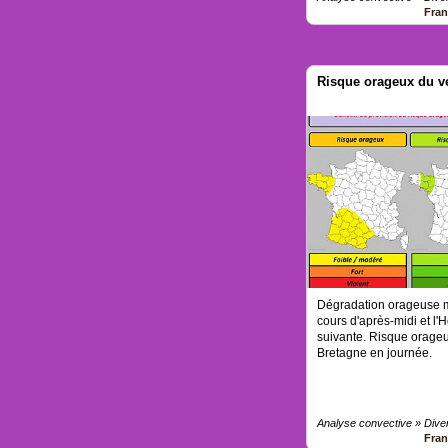
Fra
Risque orageux du ve
Dégradation orageuse m
cours d'après-midi et l'H
suivante. Risque orageux
Bretagne en journée.
Analyse convective » Dive
Fra