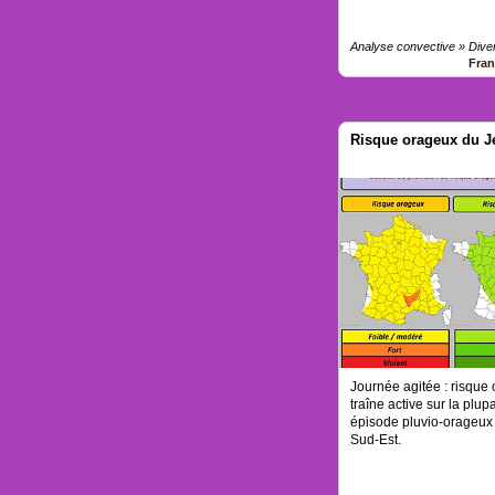
Analyse convective » Dive
Fra
Risque orageux du Je
Journée agitée : risqu
traîne active sur la plu
épisode pluvio-orageux
Sud-Est.