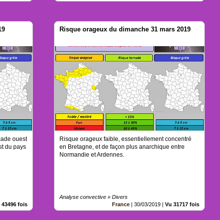
19
Risque orageux du dimanche 31 mars 2019
çade ouest
Risque orageux faible, essentiellement concentré
st du pays
en Bretagne, et de façon plus anarchique entre
Normandie et Ardennes.
Analyse convective » Divers
 43496 fois
France
|
30/03/2019
|
Vu 31717 fois