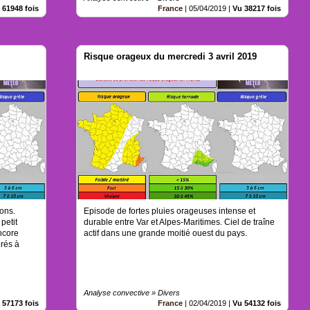
 61948 fois
France
|
05/04/2019
|
Vu 38217 fois
Risque orageux du mercredi 3 avril 2019
ions.
Episode de fortes pluies orageuses intense et
petit
durable entre Var et Alpes-Maritimes. Ciel de traîne
ncore
actif dans une grande moitié ouest du pays.
rés à
Analyse convective » Divers
 57173 fois
France
|
02/04/2019
|
Vu 54132 fois