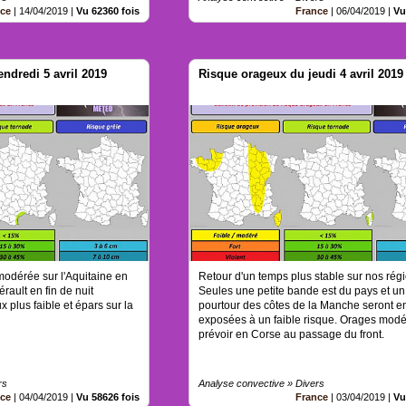
nce
|
14/04/2019
|
Vu 62360 fois
France
|
06/04/2019
|
Vu
ndredi 5 avril 2019
Risque orageux du jeudi 4 avril 2019
odérée sur l'Aquitaine en
Retour d'un temps plus stable sur nos rég
érault en fin de nuit
Seules une petite bande est du pays et un 
 plus faible et épars sur la
pourtour des côtes de la Manche seront e
exposées à un faible risque. Orages modé
prévoir en Corse au passage du front.
rs
Analyse convective » Divers
nce
|
04/04/2019
|
Vu 58626 fois
France
|
03/04/2019
|
Vu