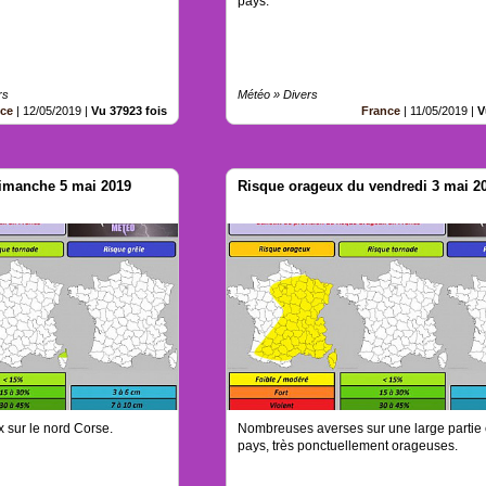
pays.
rs
Météo » Divers
nce
|
12/05/2019
|
Vu 37923 fois
France
|
11/05/2019
|
V
imanche 5 mai 2019
Risque orageux du vendredi 3 mai 2
 sur le nord Corse.
Nombreuses averses sur une large partie 
pays, très ponctuellement orageuses.