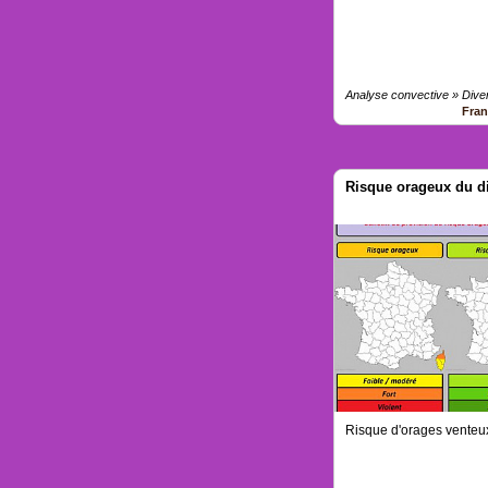
Analyse convective » Dive
Fra
Risque orageux du d
Risque d'orages venteux