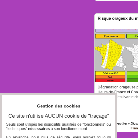
Risque orageux du ma
Dégradation orageuse pr
Hauts-de-France et Ch
active la nuit suivante d
Gestion des cookies
Ce site n'utilise AUCUN cookie de "traçage"
Analyse convective » Dive
Seuls sont utilisés les dispositifs qualifiés de "fonctionnels" ou
Fra
"techniques"
nécessaires
à son fonctionnement..
En revanche, pour plus de sécurité, vous pouvez toujours