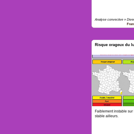
Analyse convective » Dive
Fra
Risque orageux du lu
Faiblement instable sur 
stable ailleurs.