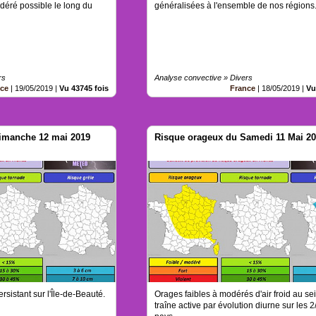
éré possible le long du
généralisées à l'ensemble de nos régions
rs
Analyse convective » Divers
nce
|
19/05/2019
|
Vu 43745 fois
France
|
18/05/2019
|
Vu
imanche 12 mai 2019
Risque orageux du Samedi 11 Mai 2
rsistant sur l'Île-de-Beauté.
Orages faibles à modérés d'air froid au se
traîne active par évolution diurne sur les 2